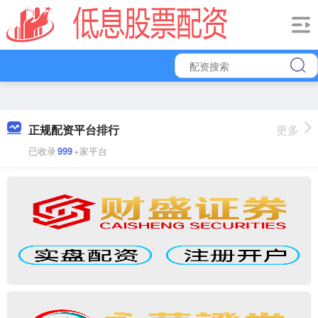
正规配资平台排行
更多
已收录
999
+家平台