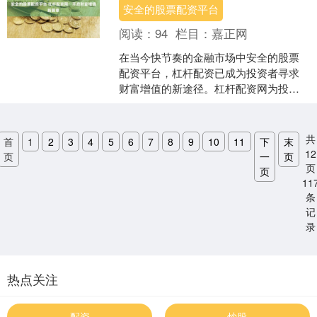
安全的股票配资平台
阅读：
94
栏目：
嘉正网
在当今快节奏的金融市场中安全的股票
配资平台，杠杆配资已成为投资者寻求
财富增值的新途径。杠杆配资网为投资
者提供了一个平台，让他们可以利用杠
杆效应，以更少的资金撬动....
共
首
1
2
3
4
5
6
7
8
9
10
11
下
末
12
页
一
页
页
页
11
条
记
录
热点关注
配资
炒股