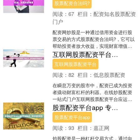
股票配资合法吗?
阅读：
67
栏目：
配资知名股票配资
门户
配资网炒股是一种通过借用资金进行股
票交易的方式股票配资合法吗?，它可以
帮助投资者放大收益，实现财富增值。 *
**放大资金规模：**配资公司提供高达10
互联网股票配资平台 在线炒股配资一站式门户，助您轻松撬动财富杠杆
倍的杠杆....
互联网股票配资平台
阅读：
82
栏目：
低息股票配资
在瞬息万变的股市中，配资已成为投资
者撬动财富杠杆的利器。在线炒股配资
一站式门户互联网股票配资平台应运而
生，为投资者提供便捷、高效的配资服
股票配资平台app 专业炒股配资，助您轻松获利
务。 1. **选择配资....
股票配资平台app
阅读：
93
栏目：
嘉正网
炒股配资是一种杠杆交易方式，通过向