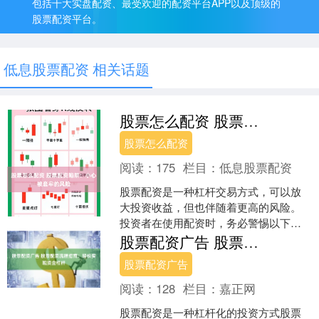
包括十大实盘配资、最受欢迎的配资平台APP以及顶级的
股票配资平台。
低息股票配资 相关话题
股票怎么配资 股票配资陷阱：小心被套牢的风险
股票怎么配资
阅读：
175
栏目：
低息股票配资
股票配资是一种杠杆交易方式，可以放
大投资收益，但也伴随着更高的风险。
投资者在使用配资时，务必警惕以下陷
阱： 期货配资的原理是，投资者向配资
股票配资广告 股票配资流程指南：轻松实现资金杠杆
公司缴纳一定比例的保证....
股票配资广告
阅读：
128
栏目：
嘉正网
股票配资是一种杠杆化的投资方式股票