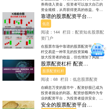
券商借入资金，投资者可以放大自己的
资金规模，从而获得更高的收益。专业
炒股配资平台可以为投资者提供安全、
靠谱的股票配资平台 低息炒股配资门户：助您轻松撬动财富杠杆
便捷的配资服务，帮助他们....
低息
阅读：
144
栏目：
配资知名股票配
资门户
在股票市场中靠谱的股票配资平台，杠
杆交易是一种常见的投资策略，它可以
放大投资者的收益，但也增加了风险。
低息炒股配资门户应运而生，为投资者
股票配资杠杆 配资炒股网：助你股市掘金，实现财富梦想
提供了安全可靠的杠杆交易....
股票配资杠杆
阅读：
68
栏目：
低息股票配资
在瞬息万变的股市中，配资炒股已成为
投资者掘金的利器。配资炒股网作为专
业的配资平台，为投资者提供安全、便
捷的配资服务股票配资杠杆，助你实现
安全的股票配资平台 杠杆配资网：开启财富增值新篇章
财富梦想。 * **放大....