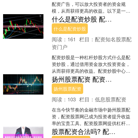
配资广告，可以放大投资者的资金规
模，从而获得更高的收益。以下是一份
股票配资流程指南，帮助您轻松实现资
什么是配资炒股 配资炒股中心入：助您资金翻倍，财富增值
金杠杆： 当然，配资也有一....
什么是配资炒股
阅读：
161
栏目：
配资知名股票配
资门户
配资炒股是一种杠杆炒股方式什么是配
资炒股，通过借用资金放大投资资金，
从而获得更高的收益。配资炒股中心为
投资者提供专业、安全的配资服务，帮
扬州股票配资 配资股票网：助你投资更轻松，收益更丰厚
助您实现资金翻倍，财富增....
扬州股票配资
阅读：
103
栏目：
低息股票配资
在当今快节奏的金融市场中扬州股票配
资，配资股票网已成为投资者提升收益
率的宝贵工具。配资股票网提供杠杆交
易服务，允许投资者以更高的资金量进
股票配资合法吗? 配资网炒股：轻松撬动资金，实现财富增值
行交易，从而放大潜在收益....