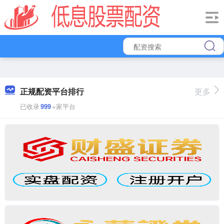
正规配资平台排行
更多
已收录
999
+家平台