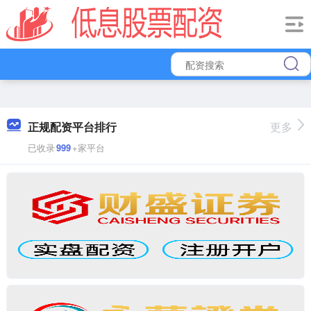
正规配资平台排行
更多
已收录
999
+家平台