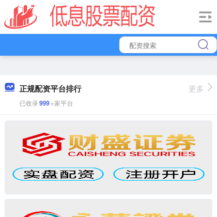
正规配资平台排行
更多
已收录
999
+家平台