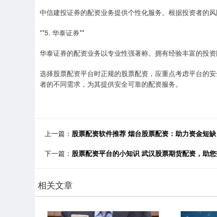
中信建投证券的配资业务提供个性化服务。根据投资者的风
**5. 华泰证券**
华泰证券的配资业务以专业性强著称。拥有经验丰富的投资
选择股票配资平台时正规的股票配资，应重点考虑平台的安
者的不同需求，为其提供安全可靠的配资服务。
上一篇：
股票配资软件推荐 烟台股票配资：助力资金短
下一篇：
股票配资平台的小知识 武汉股票期货配资，助
相关文章