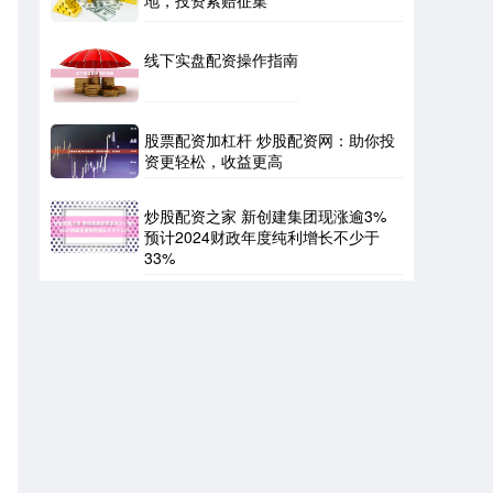
线下实盘配资操作指南
股票配资加杠杆 炒股配资网：助你投
资更轻松，收益更高
炒股配资之家 新创建集团现涨逾3%
预计2024财政年度纯利增长不少于
33%