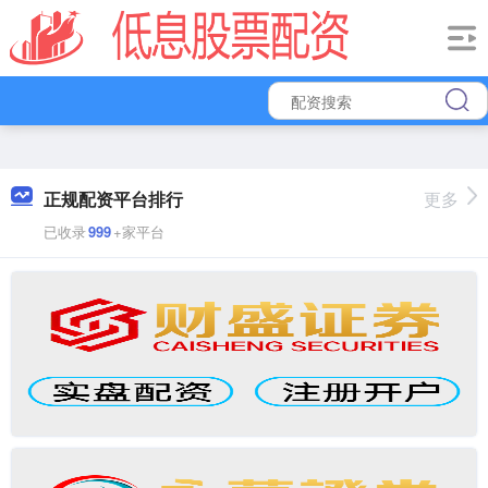
正规配资平台排行
更多
已收录
999
+家平台