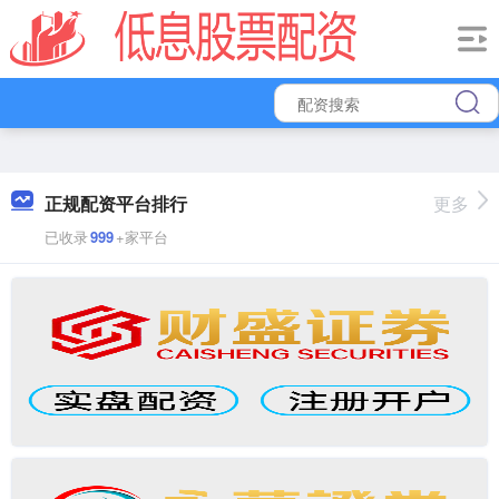
正规配资平台排行
更多
已收录
999
+家平台