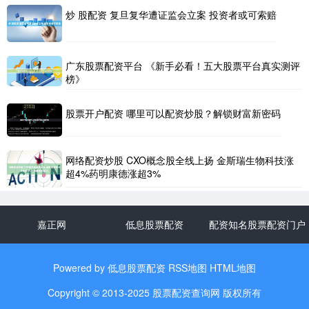
炒 股配资 复旦复华遭证监会立案 投资者或可索赔
广东股票配资平台 《新手必看！五大股票平台真实测评
榜》
股票开户配资 哪里可以配资炒股？解锁财富新密码
网络配资炒股 CXO概念股全线上扬 金斯瑞生物科技涨
超4%药明康德涨超3%
嘉正网
低息股票配资
配资知名股票配资门户
Powered by
低息股票配资
RSS地图
HTML地图
Copyright
© 2013-2025
股票配资查询网
版权所有