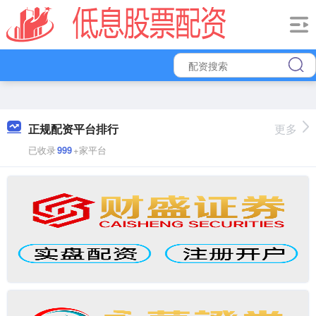
正规配资平台排行
更多
已收录
999
+家平台