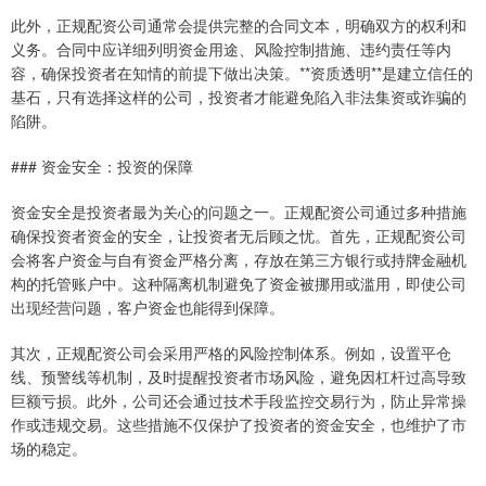
此外，正规配资公司通常会提供完整的合同文本，明确双方的权利和
义务。合同中应详细列明资金用途、风险控制措施、违约责任等内
容，确保投资者在知情的前提下做出决策。**资质透明**是建立信任的
基石，只有选择这样的公司，投资者才能避免陷入非法集资或诈骗的
陷阱。
### 资金安全：投资的保障
资金安全是投资者最为关心的问题之一。正规配资公司通过多种措施
确保投资者资金的安全，让投资者无后顾之忧。首先，正规配资公司
会将客户资金与自有资金严格分离，存放在第三方银行或持牌金融机
构的托管账户中。这种隔离机制避免了资金被挪用或滥用，即使公司
出现经营问题，客户资金也能得到保障。
其次，正规配资公司会采用严格的风险控制体系。例如，设置平仓
线、预警线等机制，及时提醒投资者市场风险，避免因杠杆过高导致
巨额亏损。此外，公司还会通过技术手段监控交易行为，防止异常操
作或违规交易。这些措施不仅保护了投资者的资金安全，也维护了市
场的稳定。