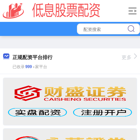
正规配资平台排行
更多
已收录
999
+家平台