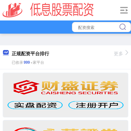
正规配资平台排行
更多
已收录
999
+家平台