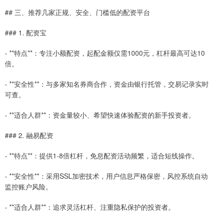
## 三、推荐几家正规、安全、门槛低的配资平台
### 1. 配资宝
- **特点**：专注小额配资，起配金额仅需1000元，杠杆最高可达10
倍。
- **安全性**：与多家知名券商合作，资金由银行托管，交易记录实时
可查。
- **适合人群**：资金量较小、希望快速体验配资的新手投资者。
### 2. 融易配资
- **特点**：提供1-8倍杠杆，免息配资活动频繁，适合短线操作。
- **安全性**：采用SSL加密技术，用户信息严格保密，风控系统自动
监控账户风险。
- **适合人群**：追求灵活杠杆、注重隐私保护的投资者。