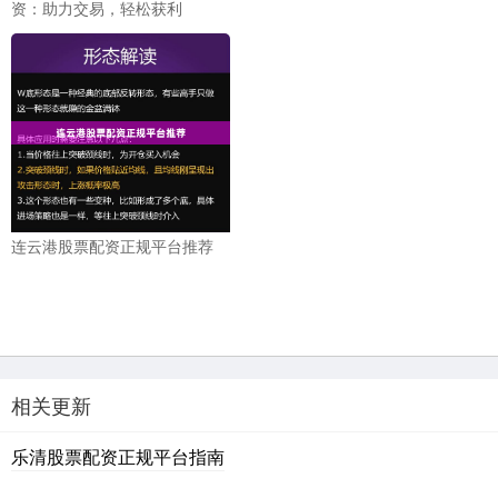
资：助力交易，轻松获利
连云港股票配资正规平台推荐
相关更新
乐清股票配资正规平台指南