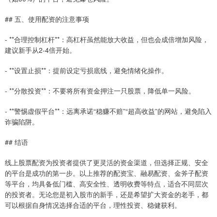
## 五、使用配资的注意事项
- **合理控制杠杆**：高杠杆虽然能放大收益，但也会成倍增加风险，
建议新手从2-4倍开始。
- **设置止损**：提前设定亏损底线，避免情绪化操作。
- **分散投资**：不要将所有资金押注一只股票，降低单一风险。
- **警惕虚假平台**：远离承诺“稳赚不赔”“超高收益”的网站，避免陷入
诈骗陷阱。
## 结语
线上股票配资为投资者提供了更灵活的资金渠道，但选择正规、安全
的平台是成功的第一步。以上推荐的配资宝、融易配资、金斧子配资
等平台，均具备低门槛、高安全性、透明收费等特点，适合不同层次
的投资者。无论您是初入股市的新手，还是希望扩大资金的老手，都
可以根据自身情况选择合适的平台，理性投资、稳健获利。