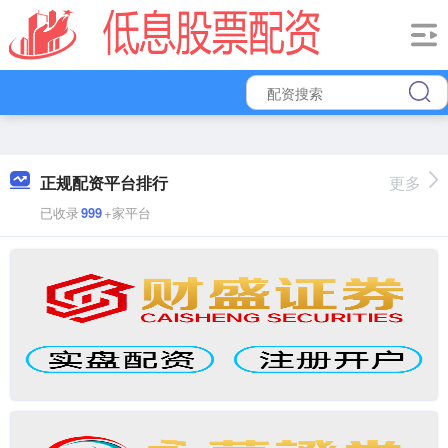
正规配资平台排行
更多
已收录
999
+家平台