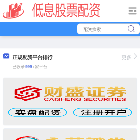
正规配资平台排行
更多
已收录
999
+家平台