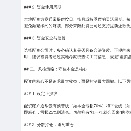
### 2. 资金使用周期
本地配资方案通常提供按日、按月或按季度的灵活周期。短
避免频繁续约的麻烦。部分耒阳配资公司还支持提前还款免
### 3. 资金安全与监管
选择配资公司时，务必确认其是否具备合法资质。正规的耒
时，建议投资者通过实地考察或查询工商信息，规避“虚拟盘
## 二、风控策略：守住本金是核心
配资的核心不是追求最大收益，而是控制最大回撤。以下风
### 1. 设定止损线
配资账户通常设有预警线（如本金亏损70%）和平仓线（如
即减仓，亏损25%则清仓。切勿抱有“扛一扛就会回来”的侥
### 2. 分散持仓，避免重仓