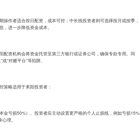
期操作者适合按日配资，成本可控；中长线投资者则可选择按月或按季，
息，进一步降低资金成本。
阳配资机构会将资金托管至第三方银行或证券公司，确保专款专用。同
”或“对赌平台”等陷阱。
控策略适用于耒阳投资者：
本金亏损50%）。投资者应主动设置更严格的个人止损线，例如亏损15%
幸心理。