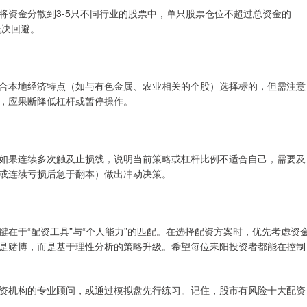
将资金分散到3-5只不同行业的股票中，单只股票仓位不超过总资金的
坚决回避。
合本地经济特点（如与有色金属、农业相关的个股）选择标的，但需注意
，应果断降低杠杆或暂停操作。
如果连续多次触及止损线，说明当前策略或杠杆比例不适合自己，需要及
或连续亏损后急于翻本）做出冲动决策。
在于“配资工具”与“个人能力”的匹配。在选择配资方案时，优先考虑资
是赌博，而是基于理性分析的策略升级。希望每位耒阳投资者都能在控制
资机构的专业顾问，或通过模拟盘先行练习。记住，股市有风险十大配资