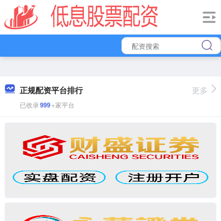
正规配资平台排行
更多
已收录
999
+家平台