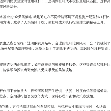
边际的优质企业时使用杠杆；二是确保杠杆成本极低且期限匹配。这种高
非风险源头。
水基金的“全天候策略”就是通过在不同经济环境下调整资产配置和杠杆比
用方法，减少了人为情绪干扰，使杠杆成为执行投资理念的精确工具。
资生态应当包括：透明的费用结构、合理的杠杆比例限制、公平的强制平
后对场外配资的清理整顿，本质上是为了消除不透明的、高风险的杠杆渠道
披露透明的正规渠道，如券商提供的融资融券服务。这些渠道虽然杠杆比
，能够帮助投资者避免陷入无法承受的风险境地。
杆作用下会被放大，投资者容易产生恐惧、贪婪、过度自信等情绪偏差。
盈点、定期进行投资复盘等方式，保持心理平衡和决策客观性。
正确判断，更包括情绪层面的自我控制。当杠杆头寸出现亏损时，承认错