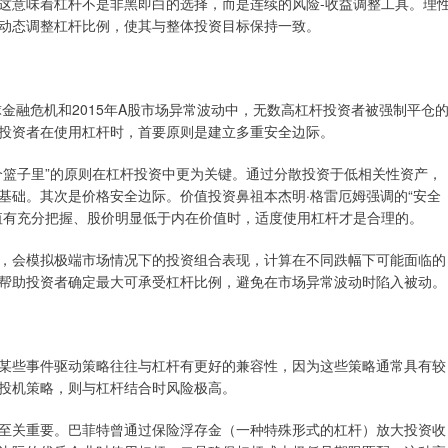
这意味着杠杆不是非黑即白的选择，而是连续的风险-收益调整工具。理
动态调整杠杆比例，使其与整体投资目标保持一致。
球金融危机和2015年A股市场异常波动中，无数高杠杆投资者被强制平仓
投资者在使用杠杆时，首要原则是建立多重安全边际。
个篮子里”的原则在杠杆投资中更为关键。通过分散投资于低相关性资产，
基础。其次是价格安全边际。价值投资鼻祖本杰明·格雷厄姆强调的“安全
值有充分把握、股价明显低于内在价值时，适度使用杠杆才是合理的。
，会模拟极端市场情况下的投资组合表现，计算在不同跌幅下可能面临的
帮助投资者确定最大可承受杠杆比例，避免在市场异常波动时陷入被动。
某些事件驱动策略往往与杠杆有更好的兼容性，因为这些策略通常具有较
投机策略，则与杠杆结合时风险极高。
至关重要。巴菲特曾通过保险浮存金（一种特殊形式的杠杆）放大投资收