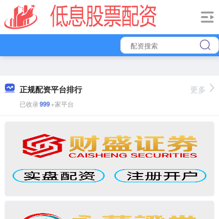
正规配资平台排行
更多
已收录
999
+家平台