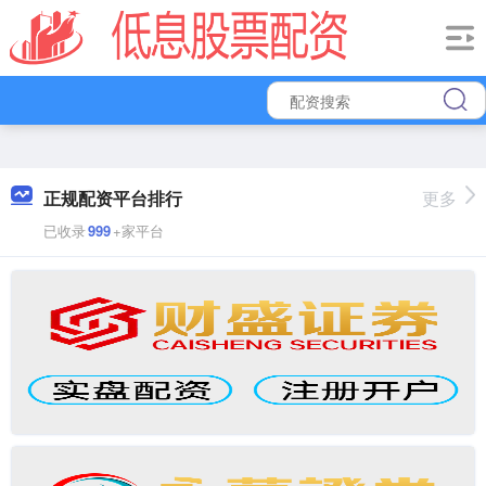
正规配资平台排行
更多
已收录
999
+家平台