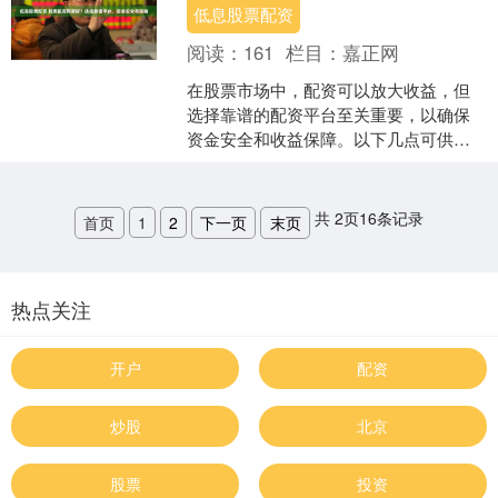
低息股票配资
阅读：
161
栏目：
嘉正网
在股票市场中，配资可以放大收益，但
选择靠谱的配资平台至关重要，以确保
资金安全和收益保障。以下几点可供参
考： 随着经济复苏和市场回暖，股票配
资行情迎来机遇。投资者....
共
2
页
16
条记录
首页
1
2
下一页
末页
热点关注
开户
配资
炒股
北京
股票
投资