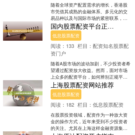
随着全球资产配置需求的增长，香港股
市凭借其成熟的金融体系、多元化的交
易品种以及与国际市场的紧密联系，成
为众多内地投资者的重要选择。本文将
国内股票配资平台正规排名与风险提示
为您提供一份详尽的香港股....
低息股票配资
阅读：
133
栏目：
配资知名股票配
资门户
随着A股市场的波动加剧，不少投资者希
望通过配资放大收益。然而，面对市场
上众多的配资平台，如何辨别正规平
台、规避风险，成为投资者必须掌握的
上海股票配资网站推荐
技能。本文将梳理国内股票....
低息股票配资
阅读：
182
栏目：
低息股票配资
在股票投资领域，配资作为一种放大资
金的操作方式，近年来受到不少投资者
的关注。尤其在上海这样金融资源集中
的城市，股票配资网站的数量众多，但