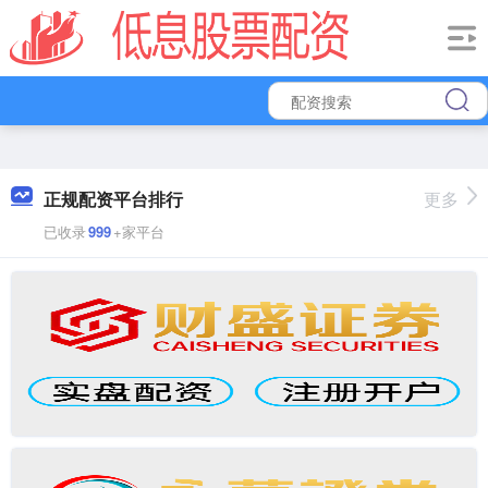
正规配资平台排行
更多
已收录
999
+家平台