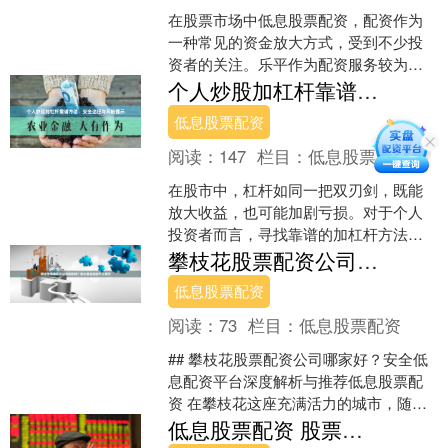
在股票市场中低息股票配资，配资作为
一种常见的资金放大方式，受到不少投
资者的关注。乐平作为配资服务较为活
跃的地区之一，投资者在选择配资时需
个人炒股加杠杆靠谱方法：安全途径与风险提示
掌握科学的方法与安全策略....
低息股票配资
阅读：
147
栏目：
低息股票配资
在股市中，杠杆如同一把双刃剑，既能
放大收益，也可能加剧亏损。对于个人
投资者而言，寻找靠谱的加杠杆方法并
理解其中的风险至关重要。本文将为您
攀枝花股票配资公司哪家好？安全低息配资平台推荐
揭示安全的加杠杆途径，并....
低息股票配资
阅读：
73
栏目：
低息股票配资
## 攀枝花股票配资公司哪家好？安全低
息配资平台深度解析与推荐低息股票配
资 在攀枝花这座充满活力的城市，随着
投资理财意识的普及，越来越多的股民
低息股票配资 股票配资哪家好？选择靠谱平台，资金安全有保障
开始关注股票配资这....