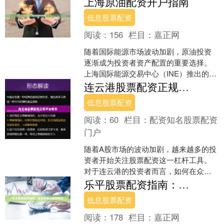
上海原油配资开户指南
质量参差不齐。本文将围绕....
低息股票配资
阅读：
156
栏目：
嘉正网
随着国际能源市场波动加剧，原油投资
逐渐成为投资者资产配置的重要选择。
上海国际能源交易中心（INE）推出的原
油期货合约，凭借其规范化的交易机制
连云港股票配资正规平台推荐
和良好的流动性，吸引....
低息股票配资
阅读：
60
栏目：
配资知名股票配资
门户
随着A股市场的波动加剧，越来越多的投
资者开始关注股票配资这一杠杆工具。
对于连云港的投资者而言，如何在众多
配资平台中筛选出正规、安全、可靠的
乐平股票配资指南：安全策略与操作要点
服务商，成为入市前必须....
低息股票配资
阅读：
178
栏目：
嘉正网